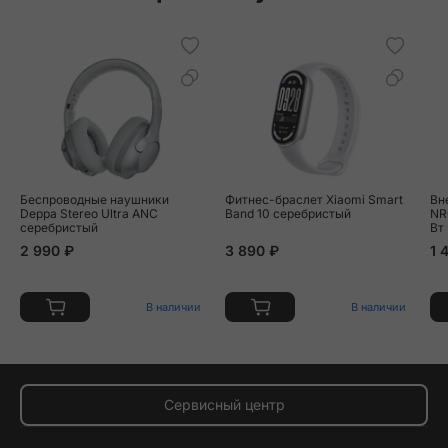
Беспроводные наушники
Фитнес-браслет Xiaomi Smart
Вн
Deppa Stereo Ultra ANC
Band 10 серебристый
NR
серебристый
Вт
2 990 ₽
3 890 ₽
1 
В наличии
В наличии
Сервисный центр