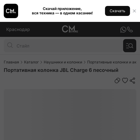
Скачай приложение,
Скачать
вся техника — в одном касании!
Краснодар
Главная
Каталог
Наушники и колонки
Портативные колонки и аку
Портативная колонка JBL Charge 6 песочный