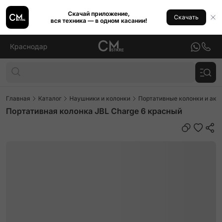
Скачай приложение,
Скачать
вся техника — в одном касании!
Краснодар
Главная
Каталог
Наушники и колонки
Портативные колонки и аку
Портативная колонка JBL Charge 6 красный