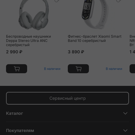
Беспроводные наушники
Фитнес-браслет Xiaomi Smart
Вн
Deppa Stereo Ultra ANC
Band 10 серебристый
NR
серебристый
Вт
2 990 ₽
3 890 ₽
1 
В наличии
В наличии
Сервисный центр
Каталог
Смартфоны
Покупателям
Планшеты