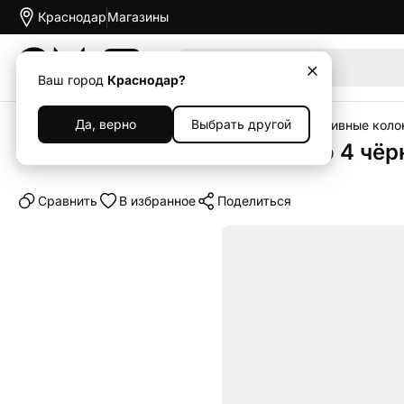
Краснодар
Магазины
Акции
Ваш город
Краснодар?
Да, верно
Выбрать другой
Главная
Каталог
Наушники и колонки
Портативные коло
Портативная колонка JBL Go 4 чё
Cравнить
В избранное
Поделиться