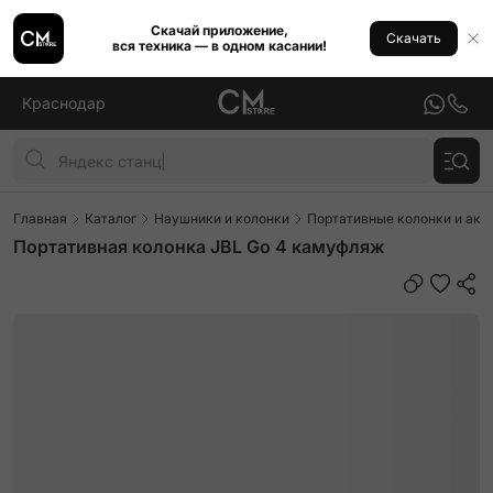
Скачай приложение,
Скачать
вся техника — в одном касании!
Краснодар
Главная
Каталог
Наушники и колонки
Портативные колонки и аку
Портативная колонка JBL Go 4 камуфляж