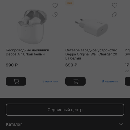
Хит
Беспроводные наушники
Сетевое зарядное устройство
Иг
Deppa Air Urban белый
Deppa Original Wall Charger 20
Sw
Вт белый
990 ₽
690 ₽
17
22
В наличии
В наличии
Сервисный центр
Каталог