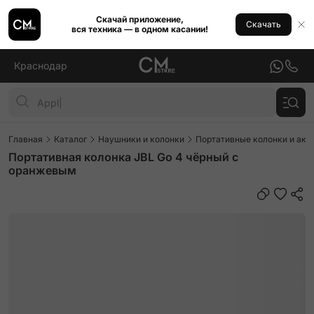
Скачай приложение,
Скачать
вся техника — в одном касании!
Краснодар
Главная
Каталог
Наушники и колонки
Портативные колонки и аку
Портативная колонка JBL Go 4 чёрный с
оранжевым