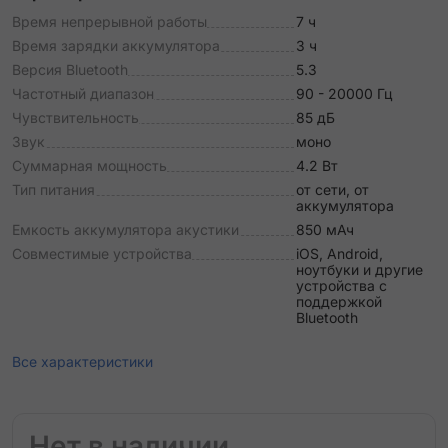
Время непрерывной работы
7 ч
Время зарядки аккумулятора
3 ч
Версия Bluetooth
5.3
Частотный диапазон
90 - 20000 Гц
Чувствительность
85 дБ
Звук
моно
Суммарная мощность
4.2 Вт
Тип питания
от сети, от
аккумулятора
Емкость аккумулятора акустики
850 мАч
Совместимые устройства
iOS, Android,
ноутбуки и другие
устройства с
поддержкой
Bluetooth
Все характеристики
Нет в наличии