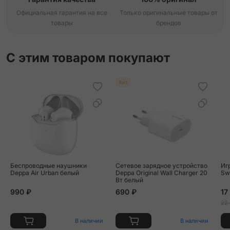
Официальная гарантия на все
Только оригинальные товары от
товары
брендов
С этим товаром покупают
Хит
Беспроводные наушники
Сетевое зарядное устройство
Иг
Deppa Air Urban белый
Deppa Original Wall Charger 20
Sw
Вт белый
990 ₽
690 ₽
17
22
В наличии
В наличии