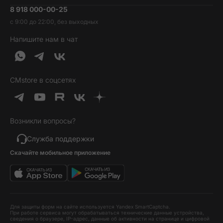
8 918 000-00-25
Вакансии
Трейд-ин
Наушники и колонки
с 9:00 до 22:00, без выходных
Контакты
Гарантия и возврат
Продукция Dyson
Напишите нам в чат
Обратная связь
Доставка и оплата
Гейминг
О нас
Кредит и рассрочка
Гаджеты
Публичная оферта
Вопросы и ответы
Услуги и софт
CMstore в соцсетях
Политика конфиденциальности
Карта сайта
Идеи подарков
Новинки
Возникли вопросы?
Товары дня
Выгодные комплекты
Служба поддержки
Скачайте мобильное приложение
Хиты продаж
Уценка
Для защиты форм на сайте используется Yandex SmartCaptcha.
При работе сервиса могут обрабатываться технические данные устройства,
сведения о браузере, IP-адрес, данные об активности на странице и цифровой