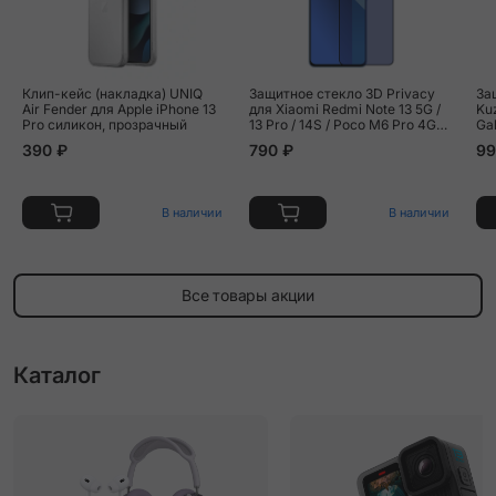
Клип-кейс (накладка) UNIQ
Защитное стекло 3D Privacy
За
Air Fender для Apple iPhone 13
для Xiaomi Redmi Note 13 5G /
Ku
Pro силикон, прозрачный
13 Pro / 14S / Poco M6 Pro 4G /
Ga
X6 / X6 Pro, черная рамка
390 ₽
790 ₽
99
В наличии
В наличии
Все товары акции
Каталог