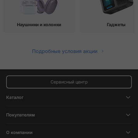
Наушники и колонки
Гаджеты
Подробные условия акции
Сервисный центр
Каталог
Смартфоны
Покупателям
Планшеты
Новости и обзоры
Ноутбуки и компьютеры
О компании
Акции
Умные часы и фитнесс-браслеты