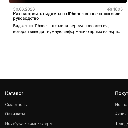
30.06.2026
1895
Как настроить виджеты на iPhone: полное пошаговое
руководство
Виджет на iPhone – это мини-версия приложения,
которая выводит нужную информацию прямо на экран
без необходимости открывать само приложение.
Каталог
Поку
Смартфоны
Новос
Планшеты
Акции
Ноутбуки и компьютеры
Трейд