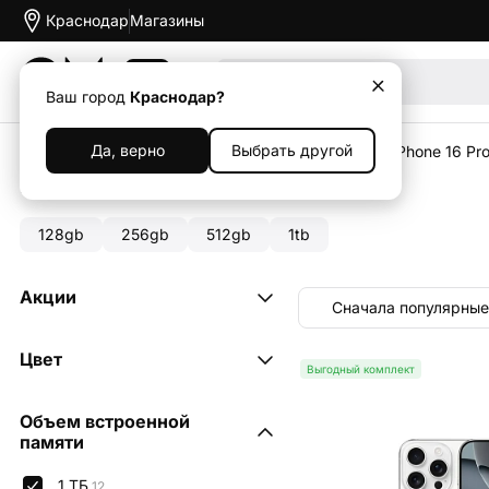
Краснодар
Магазины
Акции
Ваш город
Краснодар?
Да, верно
Выбрать другой
Главная
Каталог
Смартфоны
Apple iPhone
iPhone 16 Pr
iPhone 16 Pro 1 tb
128gb
256gb
512gb
1tb
Акции
Сначала популярные
Выгодный комплект
12
Цвет
Выгодный комплект
"белый титан"
3
Объем встроенной
"натуральный титан"
памяти
3
"пустынный титан"
3
1 ТБ
12