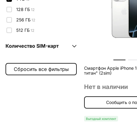
"чёрный титан"
3
128 ГБ
12
256 ГБ
12
512 ГБ
12
Количество SIM-карт
1sim + esim
4
Смартфон Apple iPhone 1
2sim
4
титан" (2sim)
esim
4
Нет в наличии
Сообщить о п
Выгодный комплект