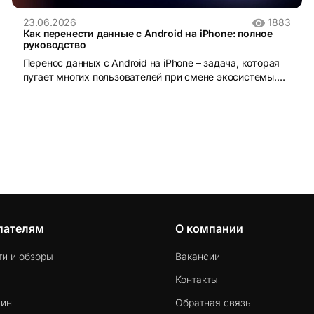
23.06.2026
1883
Как перенести данные с Android на iPhone: полное
руководство
Перенос данных с Android на iPhone – задача, которая
пугает многих пользователей при смене экосистемы.
iOS и Android устроены принципиально по-разному:
разные файловые системы, разные форматы резервных
копий, разные магазины приложений. Без правильного
инструмента данные действительно можно потерять.
пателям
О компании
ти и обзоры
Вакансии
Контакты
-ин
Обратная связь