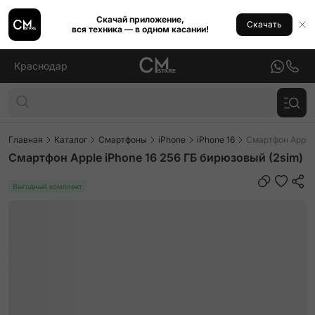
Скачай приложение,
Скачать
вся техника — в одном касании!
Краснодар
Главная
Каталог
Смартфоны
iPhone
iPhone 16
Смартфон Apple 
Смартфон Apple iPhone 16 256 ГБ бирюзовый (2sim)
Выгодный комплект