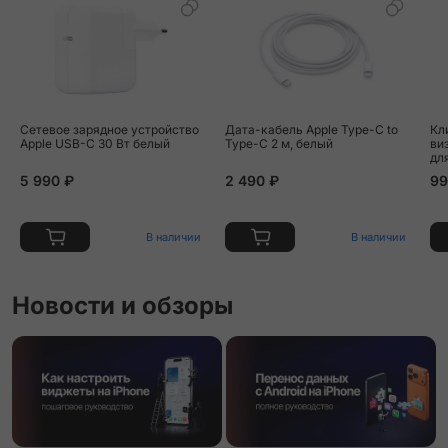
Сетевое зарядное устройство
Дата-кабель Apple Type-C to
Кл
Apple USB-C 30 Вт белый
Type-C 2 м, белый
ви
для
по
5 990 ₽
2 490 ₽
99
В наличии
В наличии
Новости и обзоры