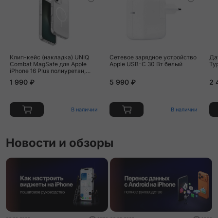
Клип-кейс (накладка) UNIQ
Сетевое зарядное устройство
Дата
Combat MagSafe для Apple
Apple USB-C 30 Вт белый
Ty
iPhone 16 Plus полиуретан,
прозрачный
1 990 ₽
5 990 ₽
2 
В наличии
В наличии
Новости и обзоры