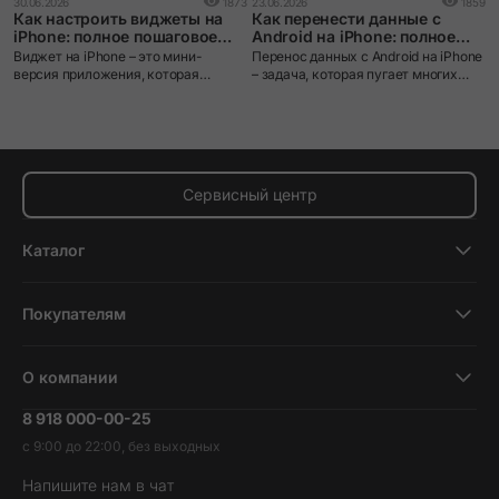
30.06.2026
1873
23.06.2026
1859
Как настроить виджеты на
Как перенести данные с
iPhone: полное пошаговое
Android на iPhone: полное
руководство
руководство
Виджет на iPhone – это мини-
Перенос данных с Android на iPhone
версия приложения, которая
– задача, которая пугает многих
выводит нужную информацию
пользователей при смене
прямо на экран без необходимости
экосистемы. iOS и Android устроены
открывать само приложение.
принципиально по-разному: разные
файловые системы, разные
форматы резервных копий, разные
магазины приложений. Без
Сервисный центр
правильного инструмента данные
действительно можно потерять.
Каталог
Смартфоны
Покупателям
Планшеты
Новости и обзоры
Ноутбуки и компьютеры
О компании
Акции
Умные часы и фитнесс-браслеты
8 918 000-00-25
Вакансии
Трейд-ин
Наушники и колонки
с 9:00 до 22:00, без выходных
Контакты
Гарантия и возврат
Продукция Dyson
Напишите нам в чат
Обратная связь
Доставка и оплата