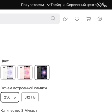
Покупателям
Трейд-ин
Сервисный центр
Цвет
Объем встроенной памяти
256 ГБ
512 ГБ
Количество SIM-карт