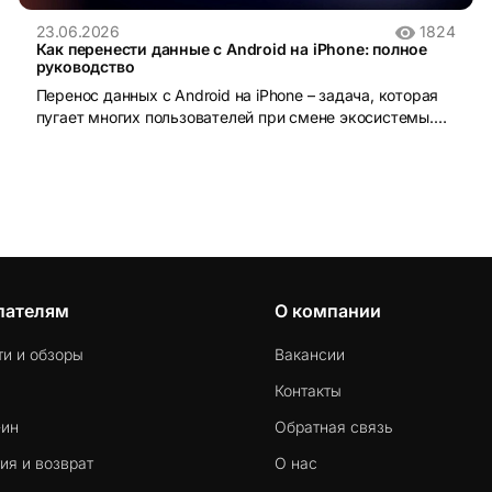
23.06.2026
1824
Как перенести данные с Android на iPhone: полное
руководство
Перенос данных с Android на iPhone – задача, которая
пугает многих пользователей при смене экосистемы.
iOS и Android устроены принципиально по-разному:
разные файловые системы, разные форматы резервных
копий, разные магазины приложений. Без правильного
инструмента данные действительно можно потерять.
пателям
О компании
ти и обзоры
Вакансии
Контакты
-ин
Обратная связь
ия и возврат
О нас