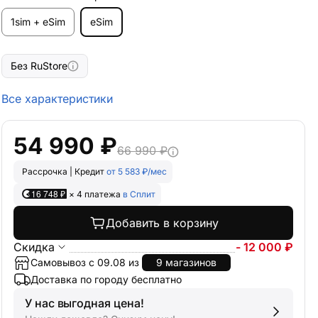
1sim + eSim
eSim
Без RuStore
Все характеристики
54 990 ₽
66 990 ₽
Рассрочка | Кредит
от 5 583 ₽/мес
16 748 ₽
× 4 платежа
в Сплит
Добавить в корзину
Скидка
- 12 000 ₽
Самовывоз с 09.08 из
9 магазинов
Доставка по городу бесплатно
У нас выгодная цена!