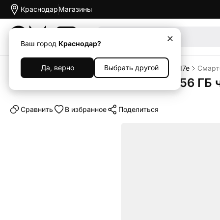
Краснодар
Магазины
Акции
Ваш город
Краснодар?
Да, верно
Выбрать другой
Главная
Каталог
Смартфоны
iPhone
iPhone 17e
Смартф
Смартфон Apple iPhone 17e 256 ГБ 
Cравнить
В избранное
Поделиться