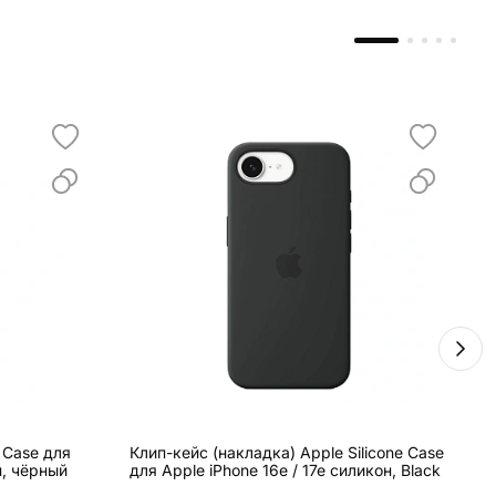
e Case для
Клип-кейс (накладка) Apple Silicone Case
К
н, чёрный
для Apple iPhone 16e / 17e силикон, Black
M
п