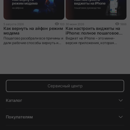
2
5 августа 2026
103
30 июня 2026
1866
К
Как вернуть на айфон режим
Как настроить виджеты на
A
модема
iPhone: полное пошаговое
руководство
П
Пошагово разобрали все причины и
Виджет на iPhone – это мини-
–
дали рабочие способы вернуть и
версия приложения, которая
п
настроить раздачу интернета на
выводит нужную информацию
э
iPhone.
прямо на экран без необходимости
п
открывать само приложение.
ф
ф
м
п
д
Сервисный центр
Каталог
Смартфоны
Покупателям
Планшеты
Новости и обзоры
Ноутбуки и компьютеры