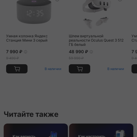
Умная колонка Яндекс
Шлем виртуальной
Ум
Станция Мини 3 серый
реальности Oculus Quest 3 512
Ст
ГБ белый
7 990 ₽
48 990 ₽
7 
9 490 ₽
59 990 ₽
9 4
В наличии
В наличии
Читайте также