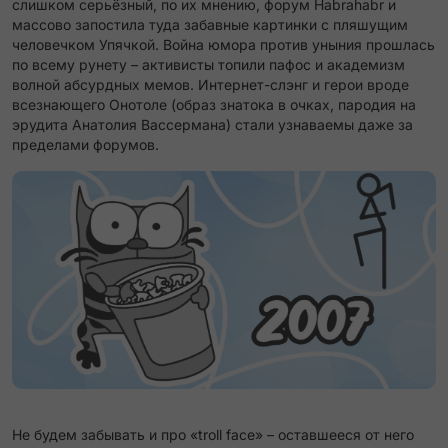
слишком серьёзный, по их мнению, форум Habrahabr и
массово запостила туда забавные картинки с пляшущим
человечком
Упячкой
​. Война юмора против уныния прошлась
по всему рунету – активисты топили пафос и академизм
волной абсурдных мемов. Интернет-слэнг и герои вроде
всезнающего Онотоле (образ знатока в очках, пародия на
эрудита Анатолия Вассермана) стали узнаваемы даже за
пределами форумов.
Не будем забывать и про «troll face» – оставшееся от него