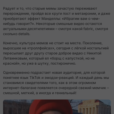
Радует и то, что старые мемы зачастую переживают
перерождение, пройдя все круги пост и метаиронии, и даже
приобретают эффект Манделлы: «Ибрагим вам о чем-
нибудь говорит?». Некоторые смешные видео остаются
актуальными десятилетиями – смотря какой fabric, смотря
сколько details.
Конечно, культура мемов не стоит на месте. Поколение,
выросшее на «троллфейсах», сегодня с лёгкой ностальгией
пересылает друг другу старое доброе видео с Никитой
Литвинковым, который ел «борщ с капусткой, но не
красной», но уже в шутку, постиронично​.
Одновременно подрастает новая аудитория, для которой
понятнее язык TikTok и эмодзи-реакций. И каждый день мы
становимся свидетелями того, как в этом огромном
интернет-балагане появляется очередной свежий мемчик –
смешной, меткий, а иногда и гениальный!