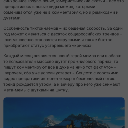
синхронное lipsync-пение, юмористические скетчи – всё это
превратилось в новые виды мемов, которыми
обмениваются уже не в комментариях, но и ремиксами и
дуэтами.
Особенность тикток-мемов – их бешеная скорость. За один
год может смениться с десяток общероссийских трендов –
они мгновенно становятся вирусными и также быстро
приобретают статус устаревшего «кринжа».
Каждый месяц появляется новый герой мемов или шаблон:
то пользователи массово шутят про «чилового парня», то
пишут комментируют все в духе «а ничо тот факт что» –
впрочем, оба уже успели устареть. Соцсети с короткими
видео превратили интернет-юмор в бесконечный поток:
тренд рождается утром, а к вечеру про него уже снимают
мета-мемы с шутками на шутку.