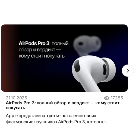
21.10.2025
17285
AirPods Pro 3: полный обзор и вердикт — кому стоит
покупать
Apple представила третье поколение своих
флагманских наушников AirPods Pro 3, которые
обещают стать новым эталоном в сегменте TWS-
наушников премиум-класса.