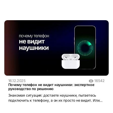
16.12.2025
16542
Почему телефон не видит наушники: экспертное
руководство по решению
Знакомая ситуация: достаете наушники, пытаетесь
подключить к телефону, а он их просто не видит. Или
видит, но звук не идет. Раздражает? Еще как! Хорошая
новость – в большинстве случаев проблему можно