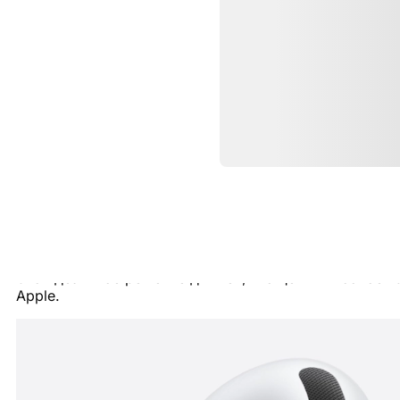
Описание
AirPods Pro 3
— новое поколение флагмански
Это идеальное решение для тех, кто ценит высокое
к
Apple.