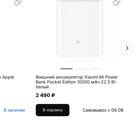
о Apple
Внешний аккумулятор Xiaomi Mi Power
К
Bank Pocket Edition 10000 мАч 22.5 Вт
п
белый
2 490 ₽
В наличии
Самовывоз с 09.08
В корзину