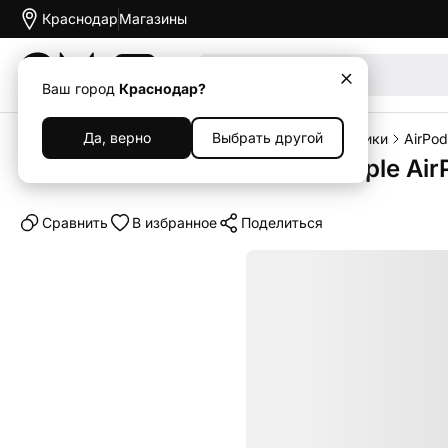
Краснодар
Магазины
Акции
Ваш город
Краснодар?
Да, верно
Выбрать другой
Главная
Каталог
Наушники и колонки
Наушники
AirPod
Беспроводные наушники Apple AirP
Cравнить
В избранное
Поделиться