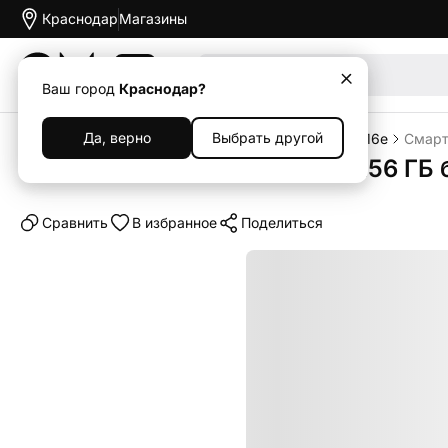
Краснодар
Магазины
Акции
Ваш город
Краснодар?
Да, верно
Выбрать другой
Главная
Каталог
Смартфоны
iPhone
iPhone 16e
Смартф
Смартфон Apple iPhone 16e 256 ГБ 
Cравнить
В избранное
Поделиться