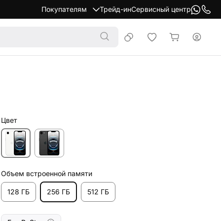
Покупателям
Трейд-ин
Сервисный центр
Цвет
Объем встроенной памяти
128 ГБ
256 ГБ
512 ГБ