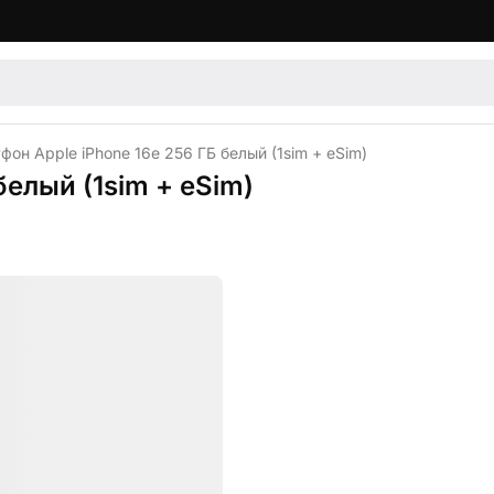
он Apple iPhone 16e 256 ГБ белый (1sim + eSim)
белый (1sim + eSim)