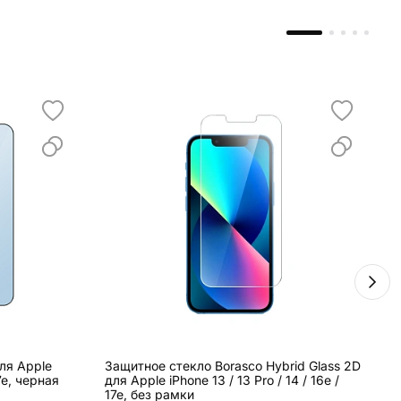
ля Apple
Защитное стекло Borasco Hybrid Glass 2D
З
17e, черная
для Apple iPhone 13 / 13 Pro / 14 / 16e /
A
17e, без рамки