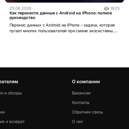
23.06.2026
1825
Как перенести данные с Android на iPhone: полное
руководство
Перенос данных с Android на iPhone – задача, которая
пугает многих пользователей при смене экосистемы.
iOS и Android устроены принципиально по-разному:
разные файловые системы, разные форматы резервных
копий, разные магазины приложений. Без правильного
инструмента данные действительно можно потерять.
пателям
О компании
ти и обзоры
Вакансии
Контакты
-ин
Обратная связь
ия и возврат
О нас