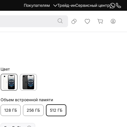
Покупателям
Трейд-ин
Сервисный центр
Цвет
Объем встроенной памяти
128 ГБ
256 ГБ
512 ГБ