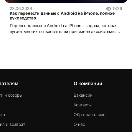
23.06.2026
1826
Как перенести данные с Android на iPhone: полное
руководство
Перенос данных с Android на iPhone – задача, которая
пугает многих пользователей при смене экосистемы.
iOS и Android устроены принципиально по-разному:
разные файловые системы, разные форматы резервных
копий, разные магазины приложений. Без правильного
инструмента данные действительно можно потерять.
пателям
О компании
ти и обзоры
Вакансии
Контакты
-ин
Обратная связь
ия и возврат
О нас