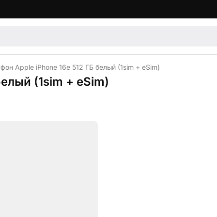
он Apple iPhone 16e 512 ГБ белый (1sim + eSim)
елый (1sim + eSim)