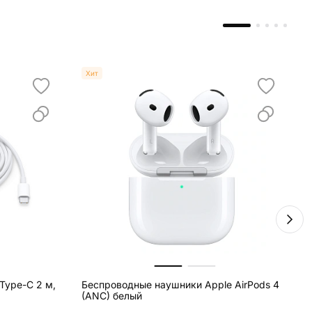
Хит
Беспроводные наушники Apple AirPods 4
В
(ANC) белый
з
5