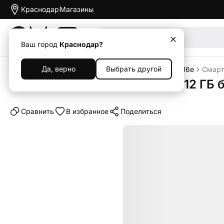
Краснодар
Магазины
Акции
Ваш город
Краснодар?
Да, верно
Выбрать другой
Главная
Каталог
Смартфоны
iPhone
iPhone 16e
Смартф
Смартфон Apple iPhone 16e 512 ГБ б
Cравнить
В избранное
Поделиться