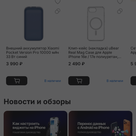
Внешний аккумулятор Xiaomi
Клип-кейс (накладка) uBear
Се
Pocket Version Pro 10000 мАч
Real Mag Case для Apple
Ap
33 Вт синий
iPhone 16e / 17e полиуретан,
поликарбонат, прозрачный
3 990 ₽
2 490 ₽
5 
В наличии
В наличии
Новости и обзоры