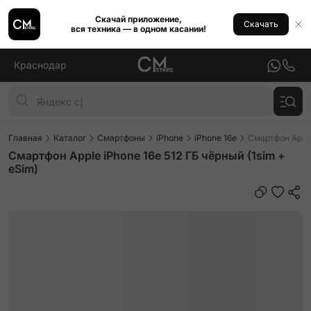
Скачай приложение,
Скачать
вся техника — в одном касании!
Краснодар
Главная
Каталог
Смартфоны
iPhone
iPhone 16e
Смартфон Apple
Смартфон Apple iPhone 16e 512 ГБ чёрный (1sim +
eSim)