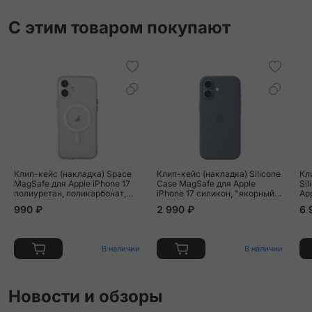
С этим товаром покупают
Клип-кейс (накладка) Space
Клип-кейс (накладка) Silicone
Кл
MagSafe для Apple iPhone 17
Case MagSafe для Apple
Si
полиуретан, поликарбонат,
iPhone 17 силикон, "якорный
App
прозрачный
синий"
An
990 ₽
2 990 ₽
6 
В наличии
В наличии
Новости и обзоры