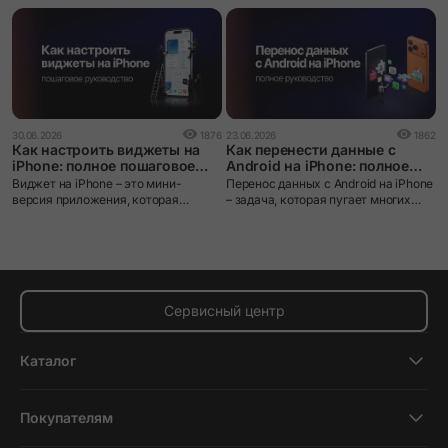
0
30.06.2026
1876
23.06.2026
1862
С
Как настроить виджеты на
Как перенести данные с
F
iPhone: полное пошаговое
Android на iPhone: полное
и
руководство
руководство
i
Виджет на iPhone – это мини-
Перенос данных с Android на iPhone
о
версия приложения, которая
– задача, которая пугает многих
A
выводит нужную информацию
пользователей при смене
прямо на экран без необходимости
экосистемы. iOS и Android устроены
открывать само приложение.
принципиально по-разному: разные
файловые системы, разные
форматы резервных копий, разные
магазины приложений. Без
Сервисный центр
правильного инструмента данные
действительно можно потерять.
Каталог
Смартфоны
Покупателям
Планшеты