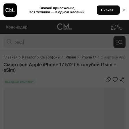
Скачай приложение,
Скачать
вся техника — в одном касании!
Краснодар
Главная
Каталог
Смартфоны
iPhone
iPhone 17
Смартфон Apple i
Смартфон Apple iPhone 17 512 ГБ голубой (1sim +
eSim)
Выгодный комплект