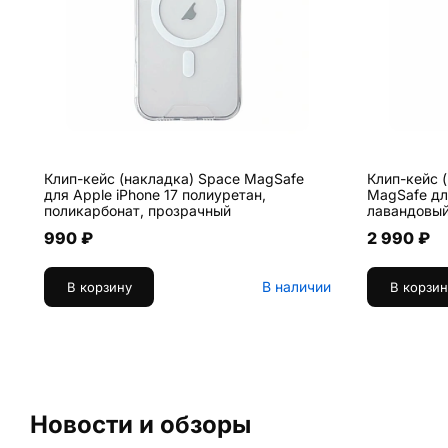
Клип-кейс (накладка) Space MagSafe
Клип-кейс (
для Apple iPhone 17 полиуретан,
MagSafe для
поликарбонат, прозрачный
лавандовы
990 ₽
2 990 ₽
В наличии
В корзину
В корзин
Новости и обзоры