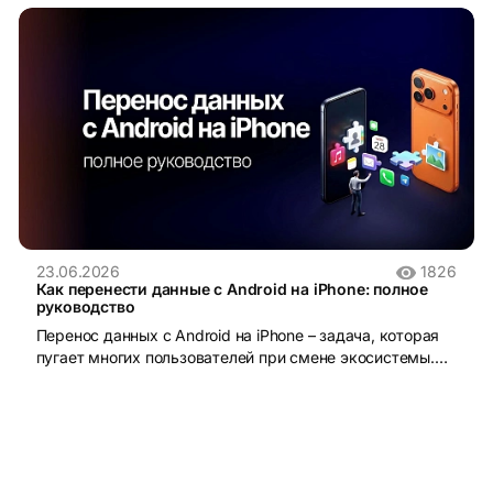
23.06.2026
1826
Как перенести данные с Android на iPhone: полное
руководство
Перенос данных с Android на iPhone – задача, которая
пугает многих пользователей при смене экосистемы.
iOS и Android устроены принципиально по-разному:
разные файловые системы, разные форматы резервных
копий, разные магазины приложений. Без правильного
инструмента данные действительно можно потерять.