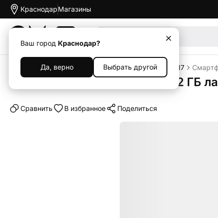
Краснодар
Магазины
Акции
Ваш город
Краснодар?
Да, верно
Выбрать другой
Главная
Каталог
Смартфоны
iPhone
iPhone 17
Смартфо
Смартфон Apple iPhone 17 512 ГБ л
Cравнить
В избранное
Поделиться
Выгодный комплект