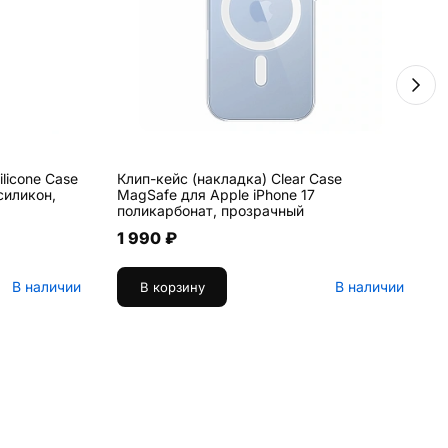
licone Case
Клип-кейс (накладка) Clear Case
К
силикон,
MagSafe для Apple iPhone 17
1
поликарбонат, прозрачный
1 990 ₽
В наличии
В наличии
В корзину