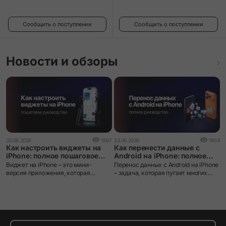
Сообщить о поступлении
Сообщить о поступлении
Новости и обзоры
0
30.06.2026
1867
23.06.2026
1854
i
Как настроить виджеты на
Как перенести данные с
ч
iPhone: полное пошаговое
Android на iPhone: полное
руководство
руководство
i
Виджет на iPhone – это мини-
Перенос данных с Android на iPhone
л
версия приложения, которая
– задача, которая пугает многих
з
выводит нужную информацию
пользователей при смене
я
прямо на экран без необходимости
экосистемы. iOS и Android устроены
м
открывать само приложение.
принципиально по-разному: разные
файловые системы, разные
форматы резервных копий, разные
магазины приложений. Без