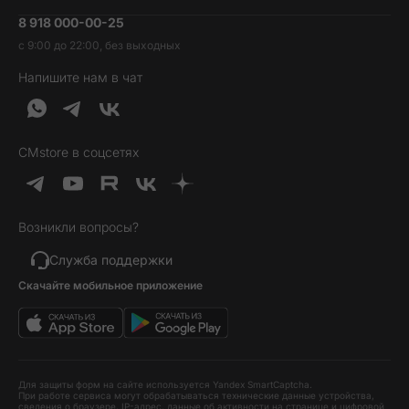
Умные часы и фитнесс-браслеты
8 918 000-00-25
Вакансии
Трейд-ин
Наушники и колонки
с 9:00 до 22:00, без выходных
Контакты
Гарантия и возврат
Продукция Dyson
Напишите нам в чат
Обратная связь
Доставка и оплата
Гейминг
О нас
Кредит и рассрочка
Гаджеты
Публичная оферта
Вопросы и ответы
Услуги и софт
CMstore в соцсетях
Политика конфиденциальности
Карта сайта
Идеи подарков
Новинки
Возникли вопросы?
Товары дня
Выгодные комплекты
Служба поддержки
Скачайте мобильное приложение
Хиты продаж
Уценка
Для защиты форм на сайте используется Yandex SmartCaptcha.
При работе сервиса могут обрабатываться технические данные устройства,
сведения о браузере, IP-адрес, данные об активности на странице и цифровой