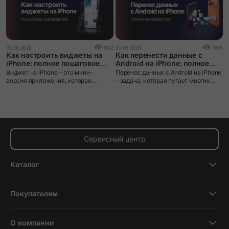
0
30.06.2026
1912
23.06.2026
1905
i
Как настроить виджеты на
Как перенести данные с
ч
iPhone: полное пошаговое
Android на iPhone: полное
руководство
руководство
i
Виджет на iPhone – это мини-
Перенос данных с Android на iPhone
л
версия приложения, которая
– задача, которая пугает многих
з
выводит нужную информацию
пользователей при смене
я
прямо на экран без необходимости
экосистемы. iOS и Android устроены
м
открывать само приложение.
принципиально по-разному: разные
файловые системы, разные
форматы резервных копий, разные
магазины приложений. Без
правильного инструмента данные
Сервисный центр
действительно можно потерять.
Каталог
Смартфоны
Покупателям
Планшеты
Новости и обзоры
Ноутбуки и компьютеры
О компании
Акции