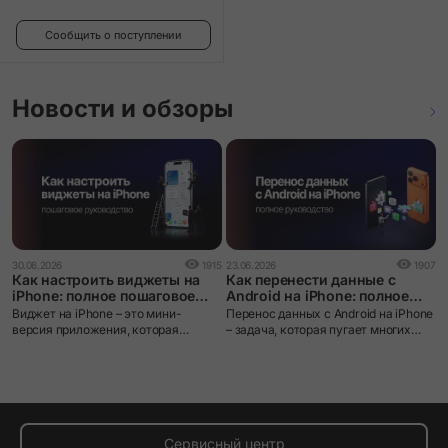
Сообщить о поступлении
Новости и обзоры
0
30.06.2026
1915
23.06.2026
1907
i
Как настроить виджеты на
Как перенести данные с
ч
iPhone: полное пошаговое
Android на iPhone: полное
руководство
руководство
i
Виджет на iPhone – это мини-
Перенос данных с Android на iPhone
л
версия приложения, которая
– задача, которая пугает многих
з
выводит нужную информацию
пользователей при смене
я
прямо на экран без необходимости
экосистемы. iOS и Android устроены
м
открывать само приложение.
принципиально по-разному: разные
файловые системы, разные
форматы резервных копий, разные
магазины приложений. Без
правильного инструмента данные
Сервисный центр