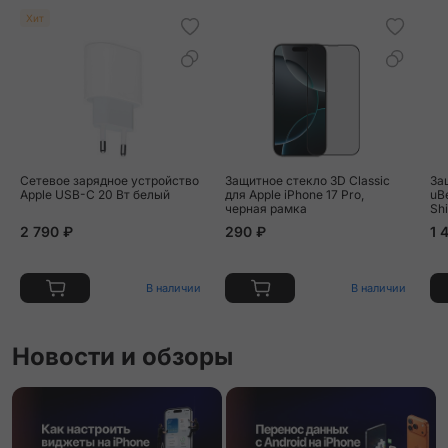
Хит
Сетевое зарядное устройство
Защитное стекло 3D Classic
За
Apple USB-C 20 Вт белый
для Apple iPhone 17 Pro,
uB
черная рамка
Shi
17
2 790 ₽
290 ₽
1 
В наличии
В наличии
Новости и обзоры