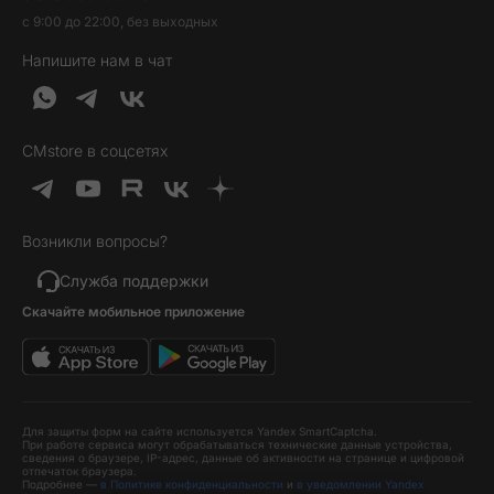
Трейд-ин
Наушники и колонки
с 9:00 до 22:00, без выходных
Контакты
Гарантия и возврат
Продукция Dyson
Напишите нам в чат
Обратная связь
Доставка и оплата
Гейминг
О нас
Кредит и рассрочка
Гаджеты
Публичная оферта
Вопросы и ответы
Услуги и софт
CMstore в соцсетях
Политика конфиденциальности
Карта сайта
Идеи подарков
Новинки
Возникли вопросы?
Товары дня
Выгодные комплекты
Служба поддержки
Скачайте мобильное приложение
Хиты продаж
Уценка
Для защиты форм на сайте используется Yandex SmartCaptcha.
При работе сервиса могут обрабатываться технические данные устройства,
сведения о браузере, IP-адрес, данные об активности на странице и цифровой
отпечаток браузера.
Подробнее —
в Политике конфиденциальности
и
в уведомлении Yandex