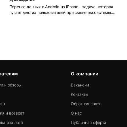
Перенос данных с Android на iPhone – задача, которая
пугает многих пользователей при смене экосистемы.
iOS и Android устроены принципиально по-разному:
разные файловые системы, разные форматы резервных
копий, разные магазины приложений. Без правильного
инструмента данные действительно можно потерять.
пателям
О компании
ти и обзоры
Вакансии
Контакты
-ин
Обратная связь
ия и возврат
О нас
ка и оплата
Публичная оферта