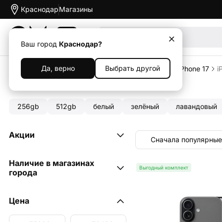
Краснодар
Магазины
Акции
Ваш город
Краснодар?
Да, верно
Выбрать другой
Главная
Каталог
Смартфоны
Apple iPhone
iPhone 17
i
iPhone 17 256gb
256gb
512gb
белый
зелёный
лавандовый
Акции
Сначала популярные
Выгодный комплект
10
Наличие в магазинах
Выгодный комплект
города
ул. Сормовская, 177/1
2
Цена
ул. Ставропольская, 186/3
3