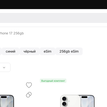
Phone 17 256gb
синий
чёрный
eSim
256gb eSim
Выгодный комплект