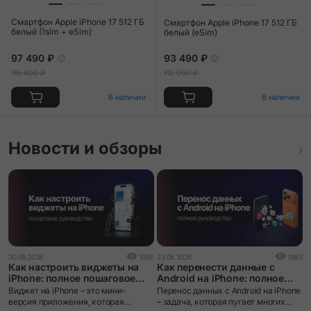
Смартфон Apple iPhone 17 512 ГБ
Смартфон Apple iPhone 17 512 ГБ
белый (1sim + eSim)
белый (eSim)
97 490 ₽
93 490 ₽
116 490 ₽
112 990 ₽
В наличии
В наличии
Новости и обзоры
0
30.06.2026
1895
23.06.2026
1883
i
Как настроить виджеты на
Как перенести данные с
ч
iPhone: полное пошаговое
Android на iPhone: полное
руководство
руководство
i
Виджет на iPhone – это мини-
Перенос данных с Android на iPhone
л
версия приложения, которая
– задача, которая пугает многих