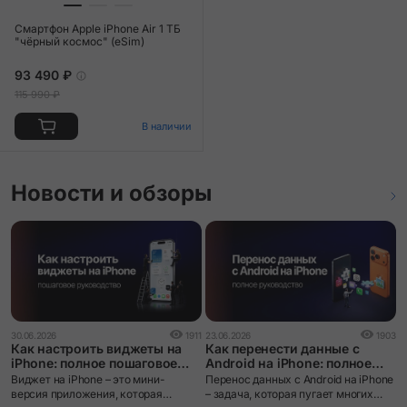
Смартфон Apple iPhone Air 1 ТБ
"чёрный космос" (eSim)
93 490 ₽
115 990 ₽
В наличии
Новости и обзоры
0
30.06.2026
1911
23.06.2026
1903
i
Как настроить виджеты на
Как перенести данные с
ч
iPhone: полное пошаговое
Android на iPhone: полное
руководство
руководство
i
Виджет на iPhone – это мини-
Перенос данных с Android на iPhone
л
версия приложения, которая
– задача, которая пугает многих