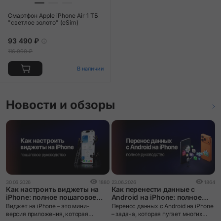
Смартфон Apple iPhone Air 1 ТБ
"светлое золото" (eSim)
93 490 ₽
116 990 ₽
В наличии
Новости и обзоры
0
30.06.2026
1880
23.06.2026
1864
i
Как настроить виджеты на
Как перенести данные с
ч
iPhone: полное пошаговое
Android на iPhone: полное
руководство
руководство
i
Виджет на iPhone – это мини-
Перенос данных с Android на iPhone
л
версия приложения, которая
– задача, которая пугает многих