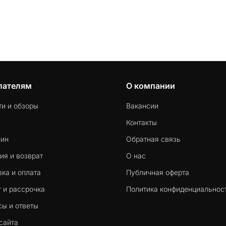
копий, разные магазины приложений. Без правильного
инструмента данные действительно можно потерять.
пателям
О компании
ти и обзоры
Вакансии
Контакты
-ин
Обратная связь
ия и возврат
О нас
ка и оплата
Публичная оферта
 и рассрочка
Политика конфиденциальнос
сы и ответы
сайта