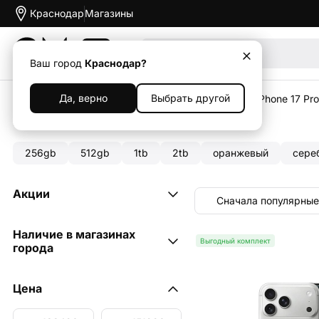
Краснодар
Магазины
Акции
Ваш город
Краснодар?
Да, верно
Выбрать другой
Главная
Каталог
Смартфоны
Apple iPhone
iPhone 17 Pr
iPhone 17 Pro Max 1tb
256gb
512gb
1tb
2tb
оранжевый
сере
Акции
Сначала популярные
Выгодный комплект
6
Наличие в магазинах
Выгодный комплект
города
ул. Игнатова, 18
1
Цена
ул. 40-летия Победы, 71/3
6