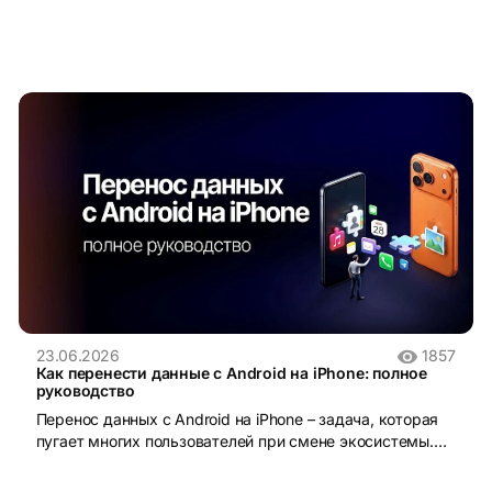
23.06.2026
1857
Как перенести данные с Android на iPhone: полное
руководство
Перенос данных с Android на iPhone – задача, которая
пугает многих пользователей при смене экосистемы.
iOS и Android устроены принципиально по-разному:
разные файловые системы, разные форматы резервных