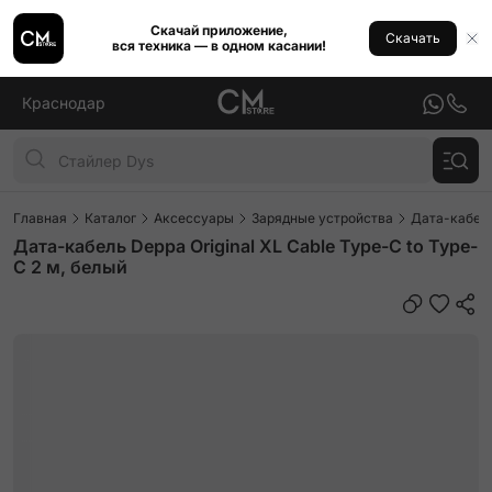
Скачай приложение,
Скачать
вся техника — в одном касании!
Краснодар
Главная
Каталог
Аксессуары
Зарядные устройства
Дата-кабел
Дата-кабель Deppa Original XL Cable Type-C to Type-
C 2 м, белый