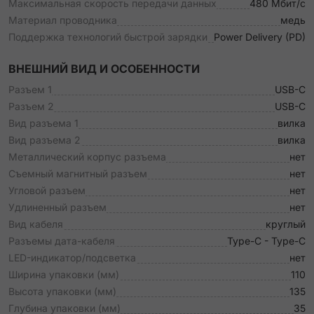
Максимальная скорость передачи данных
480 Мбит/c
Материал проводника
медь
Поддержка технологий быстрой зарядки
Power Delivery (PD)
ВНЕШНИЙ ВИД И ОСОБЕННОСТИ
Разъем 1
USB-C
Разъем 2
USB-C
Вид разъема 1
вилка
Вид разъема 2
вилка
Металлический корпус разъема
нет
Съемный магнитный разъем
нет
Угловой разъем
нет
Удлиненный разъем
нет
Вид кабеля
круглый
Разъемы дата-кабеля
Type-C - Type-C
LED-индикатор/подсветка
нет
Ширина упаковки (мм)
110
Высота упаковки (мм)
135
Глубина упаковки (мм)
35