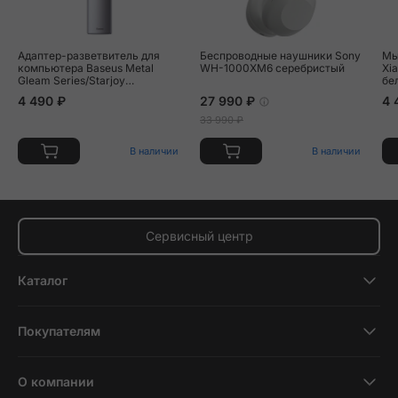
Адаптер-разветвитель для
Беспроводные наушники Sony
Мы
компьютера Baseus Metal
WH-1000XM6 серебристый
Xi
Gleam Series/Starjoy
бе
(HDMI*1+USB3.0*3+PD*1)
4 490 ₽
27 990 ₽
4 
(5в1) серый
33 990 ₽
В наличии
В наличии
Сервисный центр
Каталог
Смартфоны
Покупателям
Планшеты
Новости и обзоры
Ноутбуки и компьютеры
О компании
Акции
Умные часы и фитнесс-браслеты