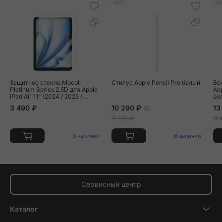
Хит
Хи
Защитное стекло Mocoll
Стилус Apple Pencil Pro белый
Бе
Platinum Series 2.5D для Apple
App
iPad Air 11" (2024 / 2025 /
бе
2026)
3 490 ₽
10 290 ₽
13
12 990 ₽
17 
В наличии
В наличии
Сервисный центр
Каталог