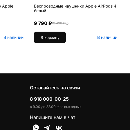
о Apple
Беспроводные наушники Apple AirPods 4
К
белый
K
2022) 
A
9 790 ₽
12 490 ₽
В наличии
В наличии
В корзину
Оставайтесь на связи
8 918 000-00-25
с 9:00 до 22:00, без выходных
Напишите нам в чат