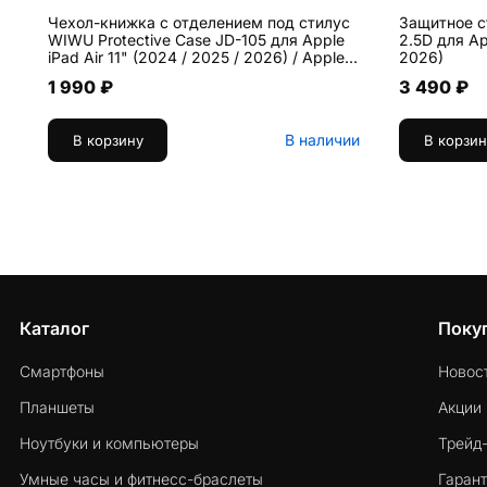
Чехол-книжка c отделением под стилус
Защитное ст
WIWU Protective Case JD-105 для Apple
2.5D для App
iPad Air 11" (2024 / 2025 / 2026) / Apple
2026)
iPad Air 10.9 (2020 / 2022)
1 990 ₽
3 490 ₽
искусственная кожа, чёрный
В наличии
В корзину
В корзин
Каталог
Поку
Смартфоны
Новос
Планшеты
Акции
Ноутбуки и компьютеры
Трейд
Умные часы и фитнесс-браслеты
Гарант