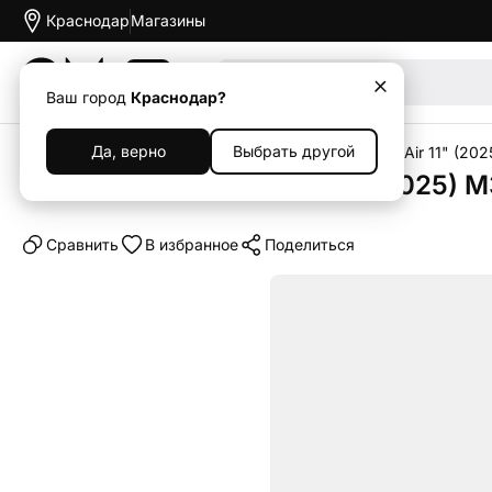
Краснодар
Магазины
Акции
Ваш город
Краснодар?
Да, верно
Выбрать другой
Главная
Каталог
Планшеты
iPad
Apple iPad Air 11" (202
Планшет Apple iPad Air 11" (2025) M3
Cравнить
В избранное
Поделиться