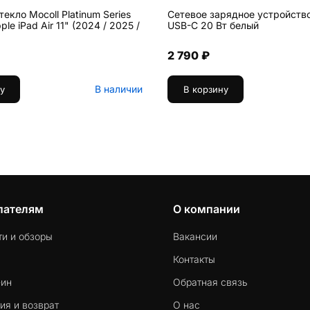
екло Mocoll Platinum Series
Сетевое зарядное устройств
le iPad Air 11" (2024 / 2025 /
USB-C 20 Вт белый
2 790 ₽
В наличии
у
В корзину
пателям
О компании
ти и обзоры
Вакансии
Контакты
-ин
Обратная связь
ия и возврат
О нас