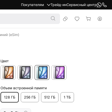
Покупателям
Трейд-ин
Сервисный центр
синий (eSim)
Цвет
Объем встроенной памяти
128 ГБ
256 ГБ
512 ГБ
1 ТБ