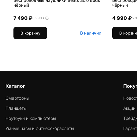
Беспроводные наушники Beats Solo Buds
Беспроводн
чёрный
чёрный
7 490 ₽
4 990 ₽
8 990 ₽
5 
В наличии
В корзину
В корзин
Каталог
Поку
Смартфоны
Новос
Планшеты
Акции
Ноутбуки и компьютеры
Трейд
Умные часы и фитнесс-браслеты
Гарант