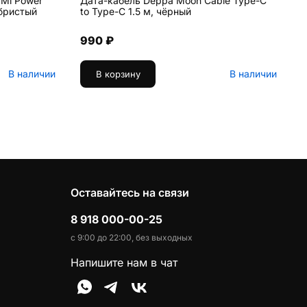
 Mi Power
Дата-кабель Deppa Moon Cable Type-C
Б
ебристый
to Type-C 1.5 м, чёрный
B
990 ₽
В наличии
В наличии
В корзину
Оставайтесь на связи
8 918 000-00-25
с 9:00 до 22:00, без выходных
Напишите нам в чат