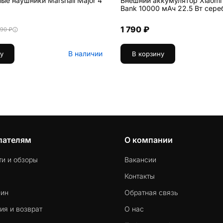
ые наушники Marshall Major 4
Внешний аккумулятор Xiaomi
Bank 10000 мАч 22.5 Вт сер
1 790 ₽
990 ₽
В наличии
у
В корзину
пателям
О компании
ти и обзоры
Вакансии
Контакты
-ин
Обратная связь
ия и возврат
О нас