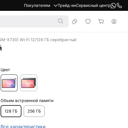
Покупателям
Трейд-ин
Сервисный центр
SM-X730) Wi-Fi 12/128 ГБ серебристый
й
Цвет
Объем встроенной памяти
128 ГБ
256 ГБ
Все характеристики