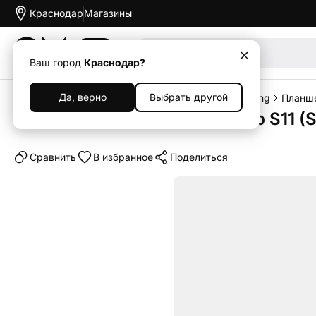
Краснодар
Магазины
Акции
Ваш город
Краснодар?
Да, верно
Выбрать другой
Главная
Каталог
Планшеты
Планшеты Samsung
Планше
Планшет Samsung Galaxy Tab S11 (S
Cравнить
В избранное
Поделиться