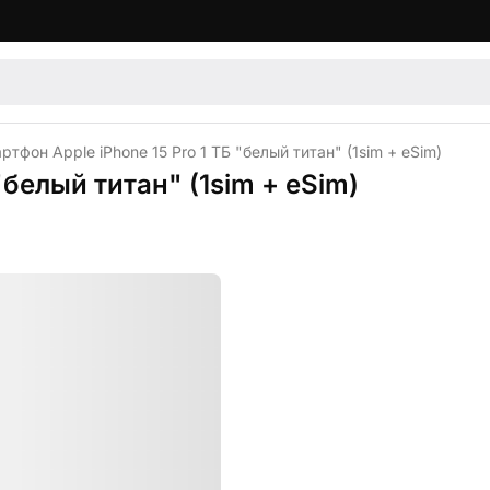
ртфон Apple iPhone 15 Pro 1 ТБ "белый титан" (1sim + eSim)
"белый титан" (1sim + eSim)