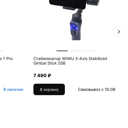
 7 Pro
Стабилизатор WIWU 3-Axis Stabilized
К
Gimbal Stick S5B
a
i
7 490 ₽
В наличии
Самовывоз с 10.08
В корзину