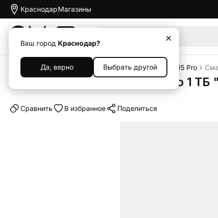
Краснодар
Магазины
Акции
Ваш город
Краснодар?
Да, верно
Выбрать другой
Главная
Каталог
Смартфоны
iPhone
iPhone 15 Pro
Сма
Смартфон Apple iPhone 15 Pro 1 ТБ 
Cравнить
В избранное
Поделиться