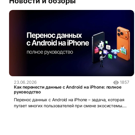
Новости и обзоры
23.06.2026
1857
Как перенести данные с Android на iPhone: полное
руководство
Перенос данных с Android на iPhone – задача, которая
пугает многих пользователей при смене экосистемы.
iOS и Android устроены принципиально по-разному:
разные файловые системы, разные форматы резервных
копий, разные магазины приложений. Без правильного
инструмента данные действительно можно потерять.