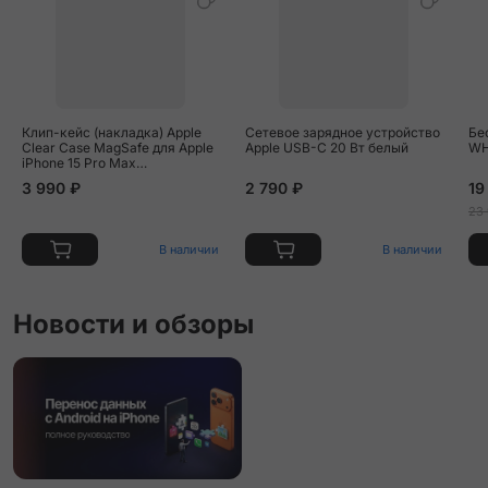
Клип-кейс (накладка) Apple
Сетевое зарядное устройство
Бе
Clear Case MagSafe для Apple
Apple USB-C 20 Вт белый
WH
iPhone 15 Pro Max
поликарбонат, прозрачный
3 990 ₽
2 790 ₽
19
23
В наличии
В наличии
Новости и обзоры