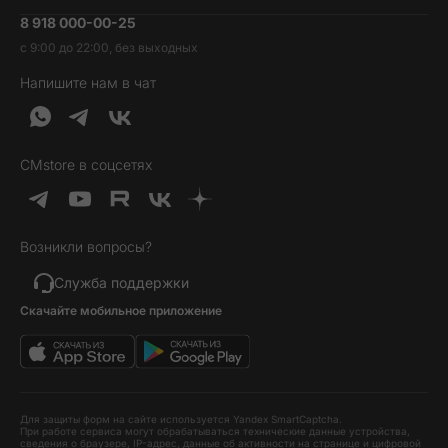
Умные часы и фитнесс-браслеты
8 918 000-00-25
Вакансии
Трейд-ин
Наушники и колонки
с 9:00 до 22:00, без выходных
Контакты
Гарантия и возврат
Продукция Dyson
Напишите нам в чат
Обратная связь
Доставка и оплата
Гейминг
О нас
Кредит и рассрочка
Гаджеты
Публичная оферта
Вопросы и ответы
Услуги и софт
CMstore в соцсетях
Политика конфиденциальности
Карта сайта
Идеи подарков
Новинки
Возникли вопросы?
Товары дня
Выгодные комплекты
Служба поддержки
Скачайте мобильное приложение
Хиты продаж
Уценка
Для защиты форм на сайте используется Yandex SmartCaptcha.
При работе сервиса могут обрабатываться технические данные устройства,
сведения о браузере, IP-адрес, данные об активности на странице и цифровой