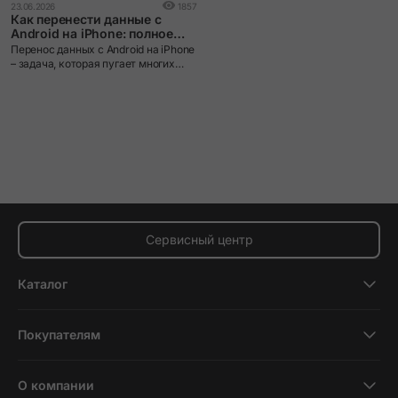
23.06.2026
1857
Как перенести данные с
Android на iPhone: полное
руководство
Перенос данных с Android на iPhone
– задача, которая пугает многих
пользователей при смене
экосистемы. iOS и Android устроены
принципиально по-разному: разные
файловые системы, разные
форматы резервных копий, разные
магазины приложений. Без
правильного инструмента данные
действительно можно потерять.
Сервисный центр
Каталог
Смартфоны
Покупателям
Планшеты
Новости и обзоры
Ноутбуки и компьютеры
О компании
Акции