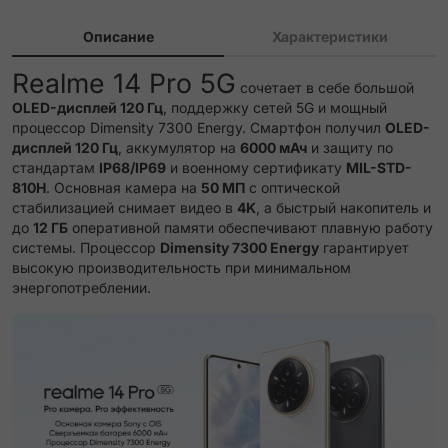
Описание
Характеристики
Realme 14 Pro 5G
сочетает в себе большой
OLED-дисплей 120 Гц
, поддержку сетей 5G и мощный
процессор Dimensity 7300 Energy. Смартфон получил
OLED-
дисплей 120 Гц
, аккумулятор на
6000 мАч
и защиту по
стандартам
IP68/IP69
и военному сертификату
MIL-STD-
810H
. Основная камера на
50 МП
с оптической
стабилизацией снимает видео в
4K
, а быстрый накопитель и
до
12 ГБ
оперативной памяти обеспечивают плавную работу
системы. Процессор
Dimensity 7300 Energy
гарантирует
высокую производительность при минимальном
энергопотреблении.