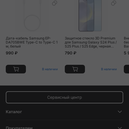
Дата-кабель Samsung EP-
Защитное стекло 3D Premium
Вн
DA705BWE Type-C to Type-C 1
для Samsung Galaxy S24 Plus /
бе
м, белый
S25 Plus / S25 Edge, черная
Ba
рамка
Ch
990 ₽
790 ₽
5 
бе
В наличии
В наличии
Сервисный центр
Каталог
Смартфоны
Покупателям