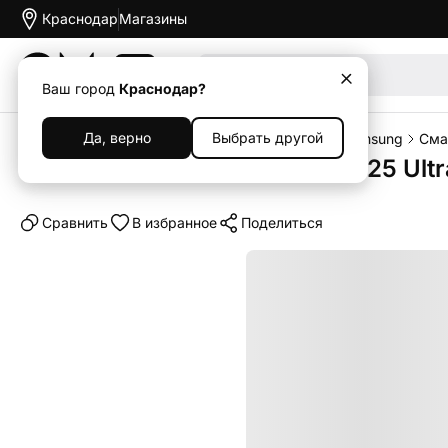
Краснодар
Магазины
Акции
Ваш город
Краснодар?
Да, верно
Выбрать другой
Главная
Каталог
Смартфоны
Смартфоны Samsung
Сма
Смартфон Samsung Galaxy S25 Ultra
Cравнить
В избранное
Поделиться
Выгодный комплект