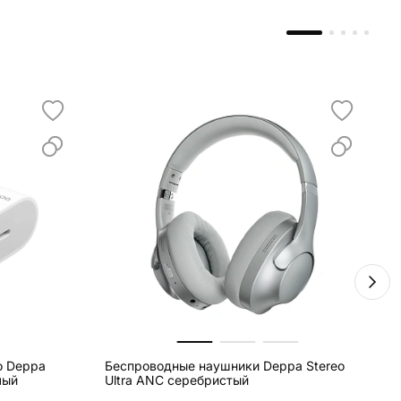
о Deppa
Беспроводные наушники Deppa Stereo
З
лый
Ultra ANC серебристый
S