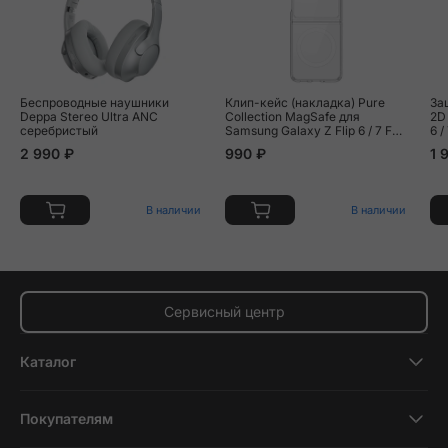
Беспроводные наушники
Клип-кейс (накладка) Pure
За
Deppa Stereo Ultra ANC
Collection MagSafe для
2D
серебристый
Samsung Galaxy Z Flip 6 / 7 FE
6 /
полиуретан, поликарбонат,
2 990 ₽
990 ₽
1 
прозрачный
В наличии
В наличии
Сервисный центр
Каталог
Смартфоны
Покупателям
Планшеты