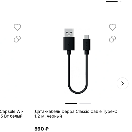
apsule Wi-
Дата-кабель Deppa Classic Cable Type-C
К
.5 Вт белый
1.2 м, чёрный
з
с
590 ₽