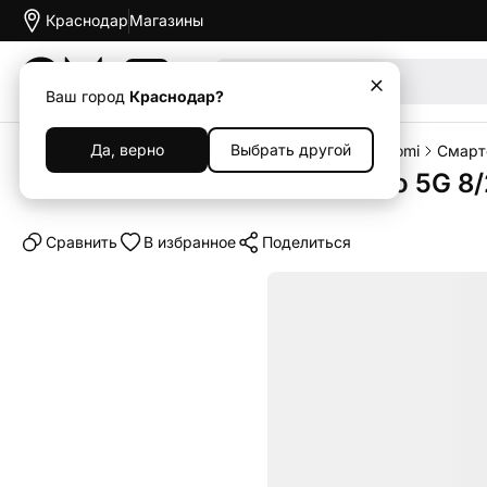
Краснодар
Магазины
Акции
Ваш город
Краснодар?
Да, верно
Выбрать другой
Главная
Каталог
Смартфоны
Смартфоны Xiaomi
Смарт
Смартфон Xiaomi Poco X6 Pro 5G 8/
Cравнить
В избранное
Поделиться