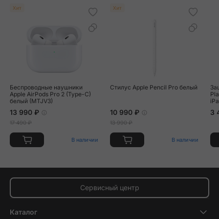
Хит
Хит
Беспроводные наушники
Стилус Apple Pencil Pro белый
За
Apple AirPods Pro 2 (Type-C)
Pla
белый (MTJV3)
iPa
20
13 990 ₽
10 990 ₽
3 
17 490 ₽
13 990 ₽
В наличии
В наличии
Сервисный центр
Каталог