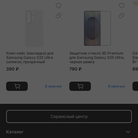
Хи
Клип-кейс (накладка) для
Защитное стекло 3D Premium
Се
Samsung Galaxy S25 Ultra
для Samsung Galaxy S25 Ultra,
Dep
силикон, прозрачный
черная рамка
Вт
390 ₽
790 ₽
69
В наличии
В наличии
Сервисный центр
Каталог